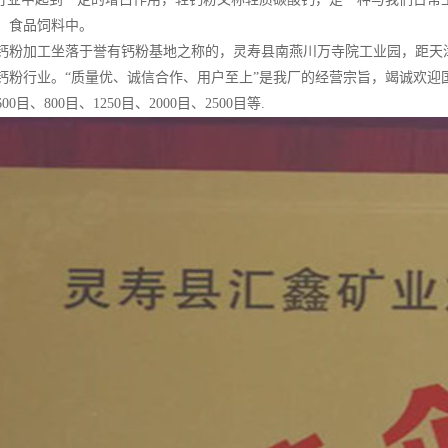
、食品饲料中。
落于誉有钙粉基地之称的，灵寿县南燕川万寺院工业园，距天津港口30
钙粉行业。“质量优、诚信合作、用户至上”是我厂的经营宗旨，竭诚欢迎
00目、800目、1250目、2000目、2500目等.