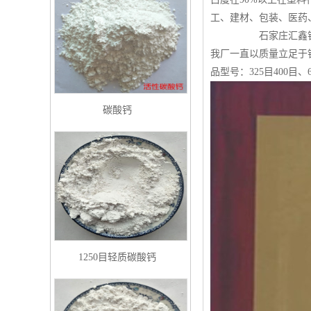
工、建材、包装、医药
石家庄汇鑫钙粉加工坐
我厂一直以质量立足于
品型号：325目400目、6
碳酸钙
1250目轻质碳酸钙