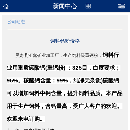
新闻中心
网站首页
公司动态
关于我们
产品展示
饲料钙粉价格
新闻资讯
饲料行
灵寿县汇鑫矿业加工厂，生产饲料级重钙粉，
企业地图
业用重质碳酸钙
(
重钙粉
) ：325
目，白度要求
；
95%。
碳酸钙含量
：99%，
纯净无杂质
)
碳酸钙
联系我们
可以增加饲料中钙含量
，
提升饲料品质
。
本产品
用于生产饲料，含钙量高，受广大客户的欢迎。
欢迎来电订购。